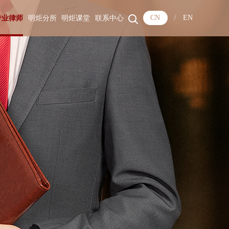
/
CN
EN
专业律师
明炬分所
明炬课堂
联系中心