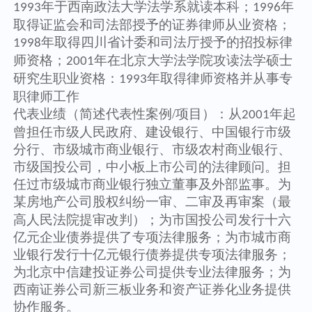
年于西南政法大学法学系就读本科；
年
1993
1996
取得证监会和司法部授予的证券律师从业资格；
年取得四川省计委和司法厅授予的招投标律
1998
师资格；
年在北京大学法学院攻读法学硕士
2001
研究生
职业资格：
年取得律师资格并从事专
1993
职律师工作
代表业绩（简述代表性案例
/项目）：
从
年起
2001
曾担任市级人民政府、建设银行、中国银行市级
分行、市级城市商业银行、市级农村商业银行、
市级国投公司，中小板上市公司的法律顾问。担
任过市级城市商业银行独立董事及外部监事。
为
房地产公司股权纠纷一审、二审及再审案（最
某
高人民法院提审改判）；
为市国投公司发行十六
亿元企业债券提供了专项法律服务；
为市城市商
业银行发行十亿元银行债券提供专项法律服务；
为北京中信建投证券公司提供专业法律服务；
为
西南证券公司新三板业务和资产证券化业务提供
协作服务。