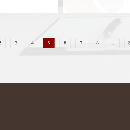
2
3
4
5
6
7
8
...
2