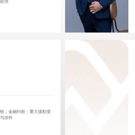
议处理
纠纷；金融纠纷；重大债权债
空与涉外