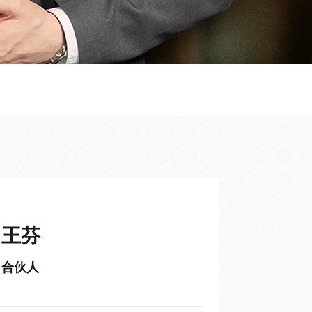
王芬
合伙人