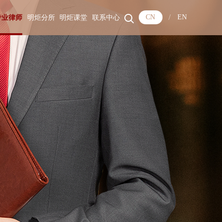
/
CN
EN
专业律师
明炬分所
明炬课堂
联系中心